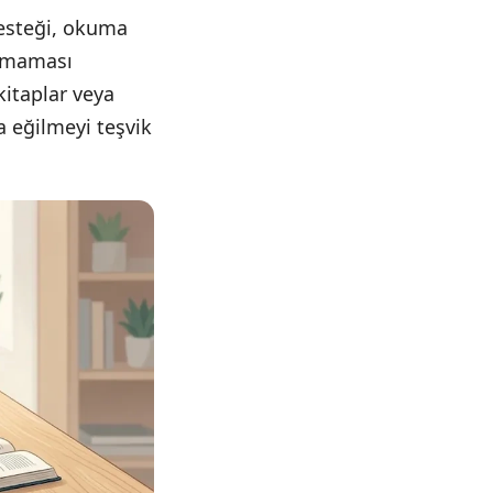
desteği, okuma
olmaması
kitaplar veya
 eğilmeyi teşvik