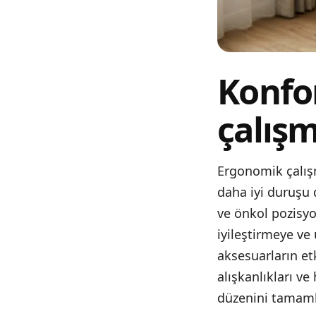
Konfo
çalış
Ergonomik çalış
daha iyi duruşu 
ve önkol pozisy
iyileştirmeye ve
aksesuarların et
alışkanlıkları v
düzenini tamamla