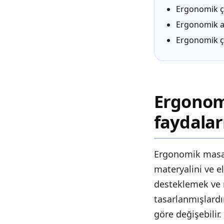
Ergonomik ç
Ergonomik ak
Ergonomik ça
Ergonom
faydalar
Ergonomik masa a
materyalini ve e
desteklemek ve 
tasarlanmışlardır
göre değişebilir.