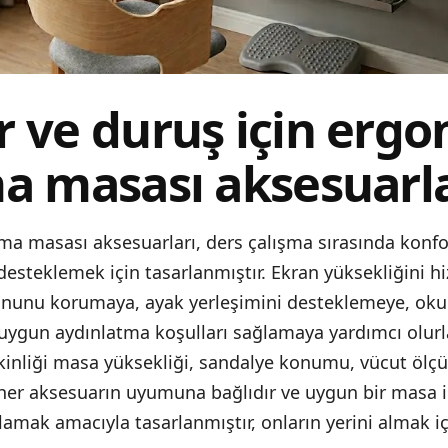
r ve duruş için erg
ma masası aksesuarla
ma masası aksesuarları, ders çalışma sırasında konfo
desteklemek için tasarlanmıştır. Ekran yüksekliğini h
onunu korumaya, ayak yerleşimini desteklemeye, okum
 uygun aydınlatma koşulları sağlamaya yardımcı olurl
kinliği masa yüksekliği, sandalye konumu, vücut ölçül
e her aksesuarın uyumuna bağlıdır ve uygun bir masa 
mak amacıyla tasarlanmıştır, onların yerini almak iç