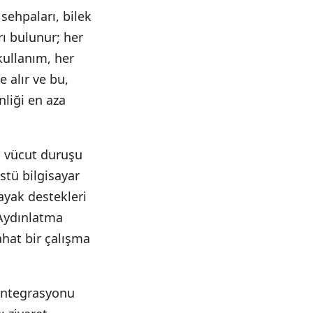
sehpaları, bilek
rı bulunur; her
kullanım, her
 alır ve bu,
liği en aza
, vücut duruşu
stü bilgisayar
 ayak destekleri
 Aydınlatma
ahat bir çalışma
 entegrasyonu