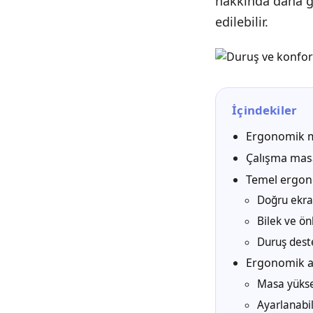
hakkında daha ge
edilebilir.
İçindekiler
Ergonomik ma
Çalışma masa
Temel ergono
Doğru ekran
Bilek ve ön
Duruş deste
Ergonomik ak
Masa yükse
Ayarlanabili