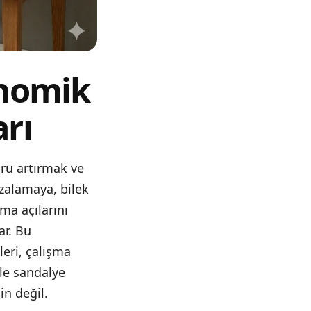
onomik
rı
ru artırmak ve
izalamaya, bilek
a açılarını
ar. Bu
eri, çalışma
ile sandalye
in değil.