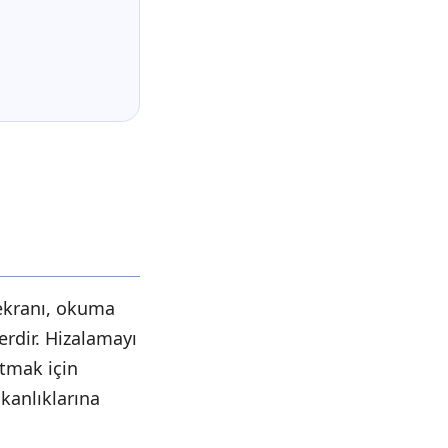
 ekranı, okuma
rdir. Hizalamayı
tmak için
şkanlıklarına