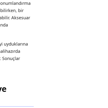
i konumlandırma
bilirken, bir
bilir. Aksesuar
ında
yi uyduklarına
alihazırda
. Sonuçlar
ve