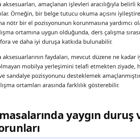
ksesuarları, amaçlanan işlevleri aracılığıyla belirl
şılar. Örneğin, bir belge tutucu okuma açısını iyileştire
ha nötr bir el pozisyonunun korunmasına yardımcı ola
alışma ortamına uygun olduğunda, ders çalışma sıras
nfora ve daha iyi duruşa katkıda bulunabilir.
aksesuarlarının faydaları, mevcut düzene ne kadar i
olmayan mobilya yerleşimini telafi etmekten ziyade, h
ve sandalye pozisyonunu desteklemek amaçlanmıştır
alışma ortamları arasında farklılık gösterebilir.
 masalarında yaygın duruş 
orunları