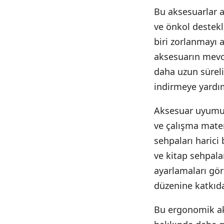
Bu aksesuarlar a
ve önkol destekl
biri zorlanmayı 
aksesuarın mevcu
daha uzun süreli
indirmeye yardımc
Aksesuar uyumun
ve çalışma mater
sehpaları harici 
ve kitap sehpala
ayarlamaları gör
düzenine katkıda
Bu ergonomik ak