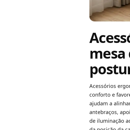
Acess
mesa 
postu
Acessórios ergo
conforto e favo
ajudam a alinha
antebraços, apoi
de iluminação a
da posição da c