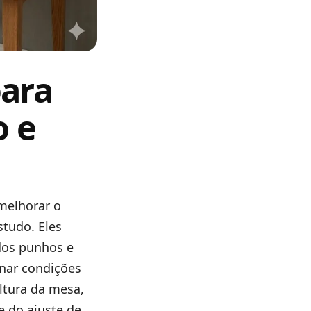
para
o e
melhorar o
tudo. Eles
 dos punhos e
onar condições
ltura da mesa,
e do ajuste de