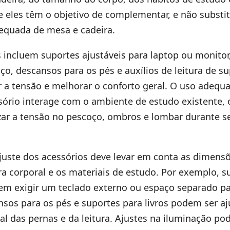
e eles têm o objetivo de complementar, e não substit
equada de mesa e cadeira.
 incluem suportes ajustáveis para laptop ou monitor
o, descansos para os pés e auxílios de leitura de s
r a tensão e melhorar o conforto geral. O uso adequ
ório interage com o ambiente de estudo existente,
zar a tensão no pescoço, ombros e lombar durante s
ajuste dos acessórios deve levar em conta as dimens
ra corporal e os materiais de estudo. Por exemplo, 
em exigir um teclado externo ou espaço separado par
sos para os pés e suportes para livros podem ser a
l das pernas e da leitura. Ajustes na iluminação po