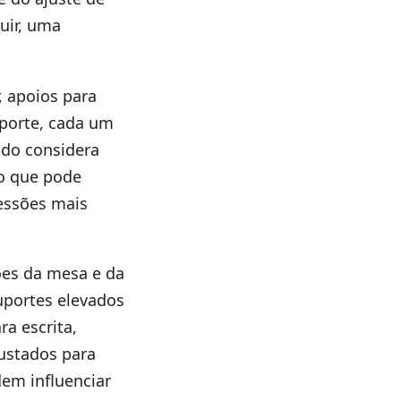
uir, uma
, apoios para
uporte, cada um
ado considera
 o que pode
essões mais
ões da mesa e da
suportes elevados
a escrita,
justados para
dem influenciar