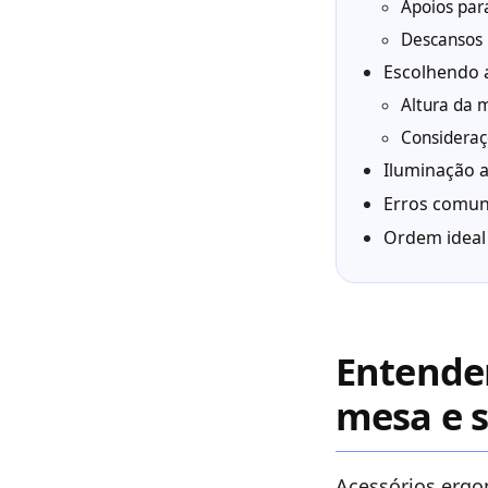
Apoios par
Descansos p
Escolhendo a
Altura da m
Consideraç
Iluminação 
Erros comun
Ordem ideal
Entende
mesa e s
Acessórios ergo