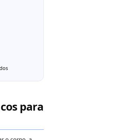
udos
cos para
r o corpo, a