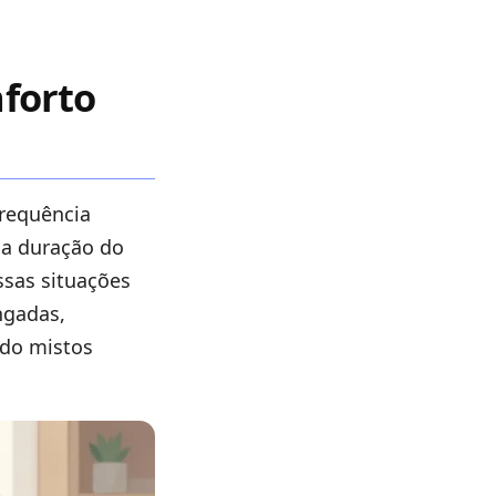
forto
requência
 a duração do
ssas situações
ngadas,
udo mistos