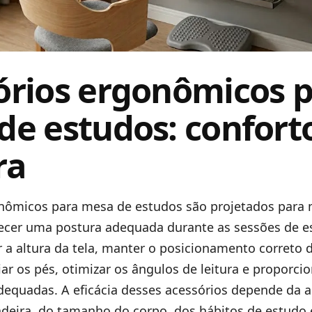
órios ergonômicos 
de estudos: confort
ra
nômicos para mesa de estudos são projetados para 
recer uma postura adequada durante as sessões de es
r a altura da tela, manter o posicionamento correto
ar os pés, otimizar os ângulos de leitura e proporci
dequadas. A eficácia desses acessórios depende da a
adeira, do tamanho do corpo, dos hábitos de estudo 