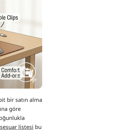
it bir satın alma
rına göre
çoğunlukla
ksesuar listesi
bu