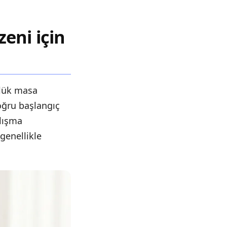
eni için
nlük masa
Doğru başlangıç
alışma
 genellikle