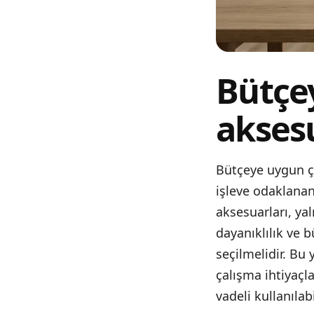
Bütçe
aksesu
Bütçeye uygun ça
işleve odaklanan
aksesuarları, ya
dayanıklılık ve b
seçilmelidir. Bu
çalışma ihtiyaçl
vadeli kullanılab