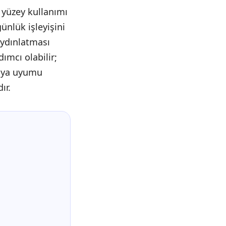
 yüzey kullanımı
ünlük işleyişini
aydınlatması
ımcı olabilir;
saya uyumu
ır.