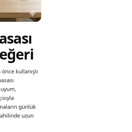
asası
değeri
 önce kullanışlı
masası
a uyum,
ısıyla
amaların günlük
dahilinde uzun