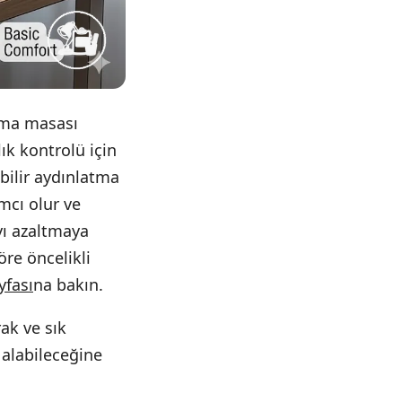
ışma masası
lık kontrolü için
abilir aydınlatma
mcı olur ve
ı azaltmaya
öre öncelikli
yfası
na bakın.
rak ve sık
e alabileceğine