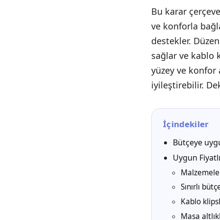
Bu karar çerçev
ve konforla bağl
destekler. Düzen
sağlar ve kablo 
yüzey ve konfor 
iyileştirebilir. 
İçindekiler
Bütçeye uygu
Uygun Fiyatl
Malzemeler,
Sınırlı büt
Kablo klips
Masa altlık