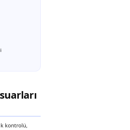
i
suarları
ık kontrolü,