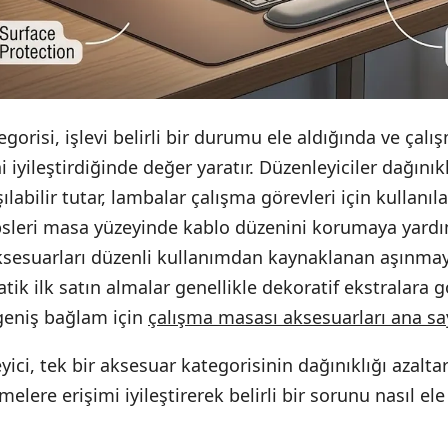
gorisi, işlevi belirli bir durumu ele aldığında ve çal
ini iyileştirdiğinde değer yaratır. Düzenleyiciler dağınık
labilir tutar, lambalar çalışma görevleri için kullanıl
ipsleri masa yüzeyinde kablo düzenini korumaya yardı
sesuarları düzenli kullanımdan kaynaklanan aşınmay
atik ilk satın almalar genellikle dekoratif ekstralara g
geniş bağlam için
çalışma masası aksesuarları ana sa
yici, tek bir aksesuar kategorisinin dağınıklığı azalta
elere erişimi iyileştirerek belirli bir sorunu nasıl el