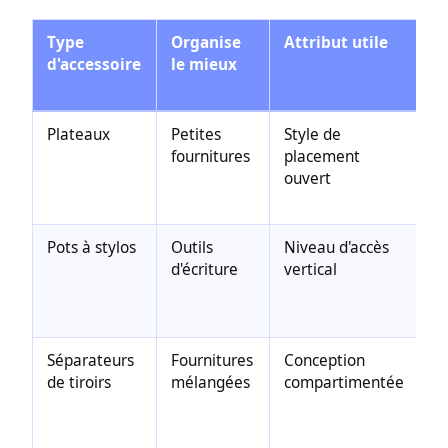
Type
Organise
Attribut utile
P
d'accessoire
le mieux
d
r
Plateaux
Petites
Style de
Ar
fournitures
placement
d
ouvert
l
b
Pots à stylos
Outils
Niveau d'accès
O
d'écriture
vertical
f
ut
d
Séparateurs
Fournitures
Conception
M
de tiroirs
mélangées
compartimentée
s
d
ti