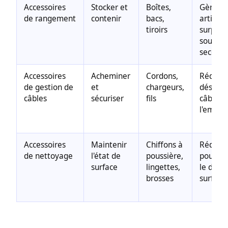
Accessoires
Stocker et
Boîtes,
Gère le
de rangement
contenir
bacs,
articles
tiroirs
surplus 
soutenir
seconda
Accessoires
Acheminer
Cordons,
Réduit 
de gestion de
et
chargeurs,
désordr
câbles
sécuriser
fils
câbles 
l'emmê
Accessoires
Maintenir
Chiffons à
Réduit 
de nettoyage
l'état de
poussière,
poussiè
surface
lingettes,
le déso
brosses
surface