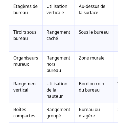
Étagères de
Utilisation
Au-dessus de
Fréq
bureau
verticale
la surface
Tiroirs sous
Rangement
Sous le bureau
Occa
bureau
caché
Organiseurs
Rangement
Zone murale
Fréq
muraux
hors
bureau
Rangement
Utilisation
Bord ou coin
Vari
vertical
de la
du bureau
hauteur
Boîtes
Rangement
Bureau ou
Selo
compactes
groupé
étagère
beso