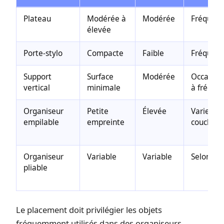
Plateau
Modérée à
Modérée
Fréquen
élevée
Porte-stylo
Compacte
Faible
Fréquen
Support
Surface
Modérée
Occasion
vertical
minimale
à fréque
Organiseur
Petite
Élevée
Varie sel
empilable
empreinte
couche
Organiseur
Variable
Variable
Selon be
pliable
Le placement doit privilégier les objets
fréquemment utilisés dans des organiseurs