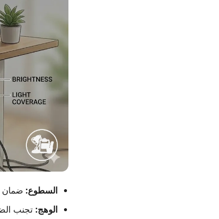
السطوع:
ضمان إض
الوهج:
تجنب الضوء