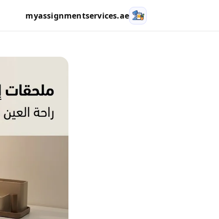
تخطي إلى المحتوى
myassignmentservices.ae