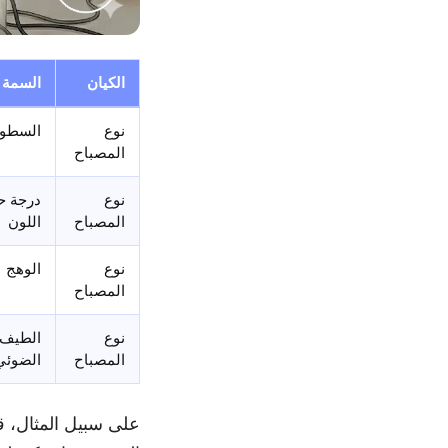
الكيان
السمة
نوع
السطو
المصباح
نوع
درجة ح
المصباح
اللون
نوع
الوهج
المصباح
نوع
الطيف
المصباح
الضوئي