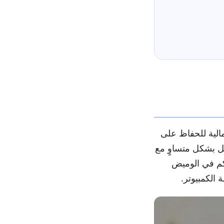
الية للحفاظ على
ل بشكل متساوٍ مع
حكم في الوميض
 الكمبيوتر.