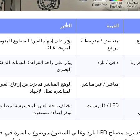
القيمة
التأثير
ع
منخفض / متوسط /
يؤثر على إجهاد العين؛ السطوع المتو
مرتفع
المريحة غالبًا
رارة
دافئ / بارد
يؤثر على راحة القراءة؛ النغمات الدافئ
البصري
مباشر / غير مباشر
الوهج المباشر قد يزيد من إزعاج العين
المباشرة تقلل الإجهاد
LED / فلورسنت
توفر إضاءة مستقرة
على سبيل المثال، قد يزيد مصباح LED بارد وعالي السطوع موضوع مب