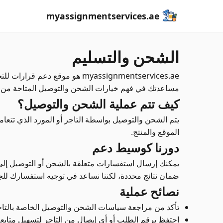
myassignmentservices.ae
الشحن والتسليم
myassignmentservices.ae هو موق
مساعدتك في فهم خيارات الشحن والتوصيل المتاحة من خلا
كيف تتم عملية الشحن والتوصيل؟
يتم الشحن والتوصيل بواسطة التاجر أو المورد الذي تت
الموقع والمنتج.
دورنا كوسيط دعم
يمكنك إرسال استفسارات متعلقة بالشحن أو التوصيل إل
ضمان نتائج محددة، لكننا نساعد في توجيه استفسارك للج
نصائح عملية
تأكد من مراجعة سياسات الشحن والتوصيل الخاصة بالتاجر
احتفظ برقم الطلب أو أي إيصال من التاجر لتسهيل متابعة